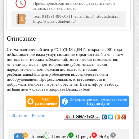
Прием производиться как по предварительной
записи, так и внепланово.
тел.: 8 (499) 480-01-11, email: info@studiadent.ru,
http://www.studiadent.ru/
Описание
Стоматологический центр \"СТУДИЯ ДЕНТ\" открыт с 2001 года.
rnОказывает все виды услуг, связанные с диагностикой и лечением
rnстоматологических заболеваний: эстетическая стоматология,
лечение кариеса, rnпротезирование зубов, косметическая
пародонтология, комплексная rnстоматологическая
реабилитация.Наш центр обеспечен высококачественным
rnоборудованием. Профессионализм, ответственность и
доброжелательность rnврачей обеспечит Вам комфорт и заботу.
rnНаша цель - красота и здоровье Ваших зубов!
V.I.P.
Информация для представителей
размещение
Студия Дент
Отзывы
ить свой отзыв
Наверх
Поделиться…
74
71
0
3
Все
Полезн
Положит
Отрицат
Нейтр