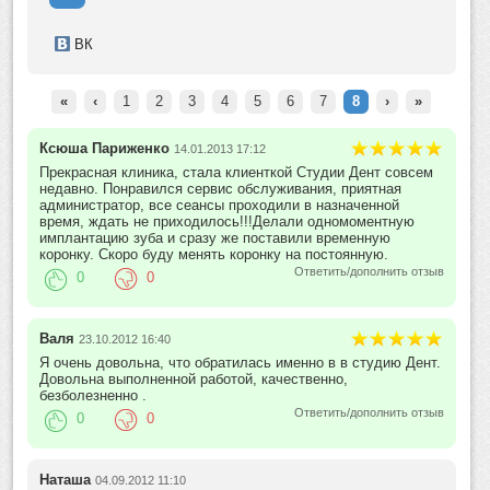
ВК
«
‹
1
2
3
4
5
6
7
8
›
»
Ксюша Париженко
14.01.2013 17:12
Прекрасная клиника, стала клиенткой Студии Дент совсем
недавно. Понравился сервис обслуживания, приятная
администратор, все сеансы проходили в назначенной
время, ждать не приходилось!!!Делали одномоментную
имплантацию зуба и сразу же поставили временную
коронку. Скоро буду менять коронку на постоянную.
Ответить/дополнить отзыв
0
0
Валя
23.10.2012 16:40
Я очень довольна, что обратилась именно в в студию Дент.
Довольна выполненной работой, качественно,
безболезненно .
Ответить/дополнить отзыв
0
0
Наташа
04.09.2012 11:10