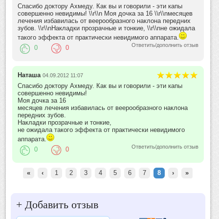
Спасибо доктору Ахмеду. Как вы и говорили - эти капы
совершенно невидимы! \\r\\n Моя дочка за 16 \\r\\nмесяцев
лечения избавилась от веерообразного наклона передних
зубов. \\r\\nНакладки прозрачные и тонкие, \\r\\nне ожидала
такого эффекта от практически невидимого аппарата.
Ответить/дополнить отзыв
0
0
Наташа
04.09.2012 11:07
Спасибо доктору Ахмеду. Как вы и говорили - эти капы
совершенно невидимы!
Моя дочка за 16
месяцев лечения избавилась от веерообразного наклона
передних зубов.
Накладки прозрачные и тонкие,
не ожидала такого эффекта от практически невидимого
аппарата.
Ответить/дополнить отзыв
0
0
«
‹
1
2
3
4
5
6
7
8
›
»
+
Добавить отзыв