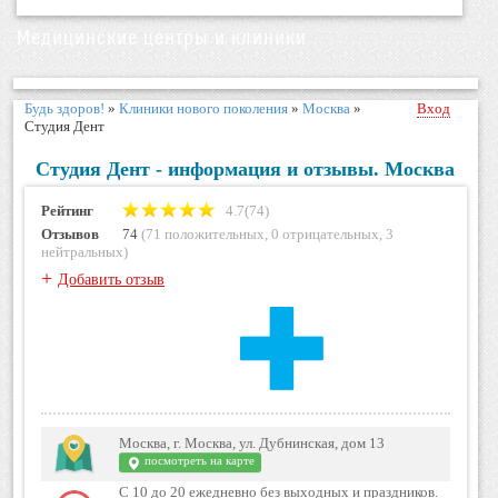
Медицинские центры и клиники
Будь здоров!
»
Клиники нового поколения
»
Москва
»
Вход
Студия Дент
Студия Дент - информация и отзывы. Москва
Рейтинг
4.7(74)
Отзывов
74
(
71 положительных
,
0 отрицательных
,
3
нейтральных
)
+
Добавить отзыв
Москва, г. Москва, ул. Дубнинская, дом 13
посмотреть на карте
С 10 до 20 ежедневно без выходных и праздников.