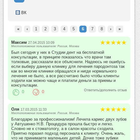
ВК
«
‹
1
2
3
4
5
6
7
8
›
»
Максим
27.04.2015 10:09
Местоположение пользователя: Россия, Москва
Был сегодня у них в Студии дент на бесплатной
консультации, в принципе показалось что врачи там
толковые, рассказали все объяснили. Надеюсь не ошибусь
если выберу данную клинику для лечения пародонтоза так
как во многие клиники обращался и нигде нормального
лечения не было, а все рассчитано было чтобы клиенты
ходили как можно чаще и платили деньги за приемы и
консультации.
Ответить/дополнить отзыв
0
0
Оля
17.03.2015 11:33
Местоположение пользователя: Россия, Москва
Благодарю за профессионализм! Лечила кариес двух зубов
у Автушенко Н.В. Процедура прошла быстро и легко.
Словно не к стоматологу, а в салон красоты сходила.
Приятно поразил подход персонала к клиенту. Очень жаль,
что не принимаете маленьких детей. Дочке тоже зубики