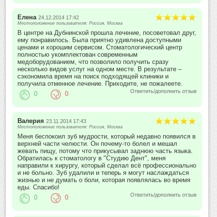
Елена
24.12.2014 17:42
Местоположение пользователя: Россия, Москва
В центре на Дубнинской прошла лечение, посоветовал друг,
ему понравилось. Была приятно удивлена доступными
ценами и хорошим сервисом. Стоматологический центр
полностью укомплектован современным
медоборудованием, что позволило получить сразу
несколько видов услуг на одном месте. В результате –
сэкономила время на поиск подходящей клиники и
получила отменное лечение. Приходите, не пожалеете.
Ответить/дополнить отзыв
0
0
Валерия
23.11.2014 17:43
Местоположение пользователя: Россия, Москва
Меня беспокоил зуб мудрости, который недавно появился в
верхней части челюсти. Он почему-то болел и мешал
жевать пищу, потому что прикусывал заднюю часть языка.
Обратилась к стоматологу в "Студию Дент", меня
направили к хирургу, который сделал всё профессионально
и не больно. Зуб удалили и теперь я могут наслаждаться
жизнью и не думать о боли, которая появлялась во время
еды. Спасибо!
Ответить/дополнить отзыв
0
0