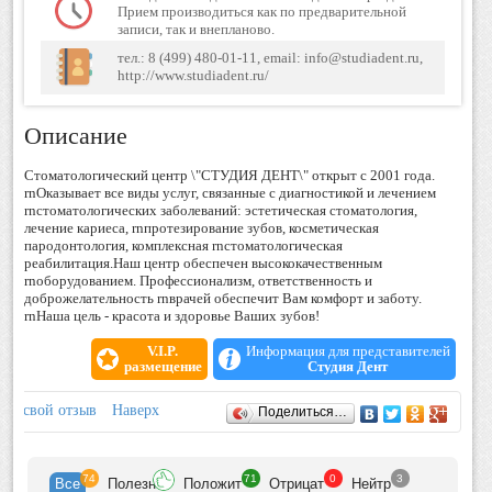
Прием производиться как по предварительной
записи, так и внепланово.
тел.: 8 (499) 480-01-11, email: info@studiadent.ru,
http://www.studiadent.ru/
Описание
Стоматологический центр \"СТУДИЯ ДЕНТ\" открыт с 2001 года.
rnОказывает все виды услуг, связанные с диагностикой и лечением
rnстоматологических заболеваний: эстетическая стоматология,
лечение кариеса, rnпротезирование зубов, косметическая
пародонтология, комплексная rnстоматологическая
реабилитация.Наш центр обеспечен высококачественным
rnоборудованием. Профессионализм, ответственность и
доброжелательность rnврачей обеспечит Вам комфорт и заботу.
rnНаша цель - красота и здоровье Ваших зубов!
V.I.P.
Информация для представителей
размещение
Студия Дент
Отзывы
ить свой отзыв
Наверх
Поделиться…
74
71
0
3
Все
Полезн
Положит
Отрицат
Нейтр