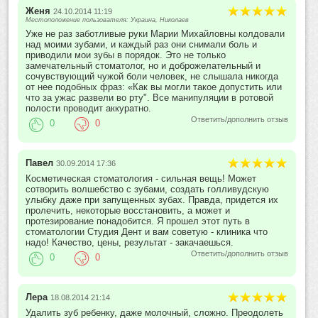
Женя
24.10.2014 11:19
Местоположение пользователя: Украина, Николаев
Уже не раз заботливые руки Марии Михайловны колдовали
над моими зубами, и каждый раз они снимали боль и
приводили мои зубы в порядок. Это не только
замечательный стоматолог, но и доброжелательный и
сочувствующий чужой боли человек, не слышала никогда
от нее подобных фраз: «Как вы могли такое допустить или
что за ужас развели во рту". Все манипуляции в ротовой
полости проводит аккуратно.
Ответить/дополнить отзыв
0
0
Павел
30.09.2014 17:36
Косметическая стоматология - сильная вещь! Может
сотворить волшебство с зубами, создать голливудскую
улыбку даже при запущенных зубах. Правда, придется их
пролечить, некоторые восстановить, а может и
протезирование понадобится. Я прошел этот путь в
стоматологии Студия Дент и вам советую - клиника что
надо! Качество, цены, результат - закачаешься.
Ответить/дополнить отзыв
0
0
Лера
18.08.2014 21:14
Удалить зуб ребенку, даже молочный, сложно. Преодолеть