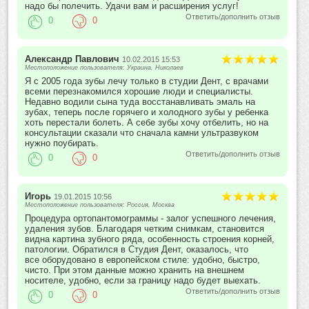
надо бы полечить. Удачи вам и расширения услуг!
Ответить/дополнить отзыв
0
0
Александр Павлович
10.02.2015 15:53
Местоположение пользователя: Украина, Николаев
Я с 2005 года зубы лечу только в студии Дент, с врачами
всеми перезнакомился хорошие люди и специалисты.
Недавно водили сына туда восстанавливать эмаль на
зубах, теперь после горячего и холодного зубы у ребенка
хоть перестали болеть. А себе зубы хочу отбелить, но на
консультации сказали что сначала камни ультразвуком
нужно поубирать.
Ответить/дополнить отзыв
0
0
Игорь
19.01.2015 10:56
Местоположение пользователя: Россия, Москва
Процедура ортопантомограммы - залог успешного лечения,
удаления зубов. Благодаря четким снимкам, становится
видна картина зубного ряда, особенность строения корней,
патологии. Обратился в Студия Дент, оказалось, что
все оборудовано в европейском стиле: удобно, быстро,
чисто. При этом данные можно хранить на внешнем
носителе, удобно, если за границу надо будет выехать.
Ответить/дополнить отзыв
0
0