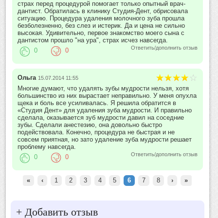
страх перед процедурой помогает только опытный врач-
дантист. Обратилась в клинику Студия-Дент, обрисовала
ситуацию. Процедура удаления молочного зуба прошла
безболезненно, без слез и истерик. Да и цена не сильно
высокая. Удивительно, первое знакомство моего сына с
дантистом прошло "на ура", страх исчез навсегда.
Ответить/дополнить отзыв
0
0
Ольга
15.07.2014 11:55
Многие думают, что удалять зубы мудрости нельзя, хотя
большинство из них вырастает неправильно. У меня опухла
щека и боль все усиливалась. Я решила обратится в
«Студия Дент» для удаления зуба мудрости. И правильно
сделала, оказывается зуб мудрости давил на соседние
зубы. Сделали анестезию, она довольно быстро
подействовала. Конечно, процедура не быстрая и не
совсем приятная, но зато удаление зуба мудрости решает
проблему навсегда.
Ответить/дополнить отзыв
0
0
«
‹
1
2
3
4
5
6
7
8
›
»
+
Добавить отзыв