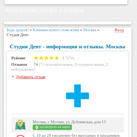
Медицинские центры и клиники
Будь здоров!
»
Клиники нового поколения
»
Москва
»
Вход
Студия Дент
Студия Дент - информация и отзывы. Москва
Рейтинг
4.7(74)
Отзывов
74
(
71 положительных
,
0 отрицательных
,
3
нейтральных
)
+
Добавить отзыв
Москва, г. Москва, ул. Дубнинская, дом 13
посмотреть на карте
С 10 до 20 ежедневно без выходных и праздников.