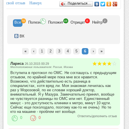
Отзывы
ить свой отзыв
Наверх
Поделиться…
56
48
6
2
Все
Полезн
Положит
Отрицат
Нейтр
ВК
«
‹
1
2
3
4
5
6
›
»
Лариса
26.10.2015 00:29
Местоположение пользователя: Россия, Москва
Вступила в протокол по ОМС. Не соглашусь с предыдущим
отзывом, по крайней мере пока мне все нравится.
Возможно, что действительно есть разница в
специалистах, хотя вряд ли. Моя знакомая лечилась как
раз у Морозовой, по ее словам хороший доктор,
внимательный. Я у Мазура. Замечательно принял, вообще
не чувствуется разницы по ОМС или нет. Единственный
минус - это доступность клиники к метро, минут 10 идти.
Сейчас еще похолодало, поэтому как-то не очень) Но те
кто на машине - проблем нет вообще.
Ответить/дополнить отзыв
0
0