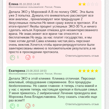
Елена
05.10.2015 14:40
Местоположение пользователя: Россия, Рязань
Делала ЭКО у Морозовой А.В.по полису ОМС. Эта была
уже 3 попытка. Думала,что внимательно рассмотрят все
мои анализы , пронализируют мои предыдущие 2
безуспешных попытки.Но меня сразу взяли в протокол. И в
итоге-пролет! Якобы процент успешных ЭКО-30 %,и ничего
сделать нельзя.Хорошая отмазка для незаинтересованного
врача. Не знаю,может все врачи так относятся к
бесплатникам.Но ведь за нас платит государство, и мы
тоже хотим детей.Сама клиника чистая,весь персонал
очень вежлив.Хочется,чтобы врачи-репродуктологи были
заинтересованы именно в положительном результате,а не
просто в прохождении протокола.
Ответить/дополнить отзыв
1
0
Екатерина
23.08.2015 18:53
Местоположение пользователя: Россия, Москва
Делала ЭКО в этой клинике. Клиника отличная. Персонал
вежливый, оборудование современное. Все процедуры
безболезненны. Но самое главное- я теперь стала мамой и
у нас с мужем теперь настоящая крепкая и большая семья.
У меня прижилось 2 эмбриончика! Лечение проводила мне
Морозова Анна Владиславовна. Хочу сказать спасибо еще
раз всем!!!
Ответить/дополнить отзыв
0
0