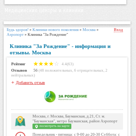
Медицинские центры и клиники
Будь здоров!
»
Клиники нового поколения
»
Москва
»
Вход
Аэропорт
»
Клиника "За Рождение"
Клиника "За Рождение" - информация и
отзывы. Москва
Рейтинг
4.4(63)
Отзывов
56
(
48 положительных
,
6 отрицательных
,
2
нейтральных
)
+
Добавить отзыв
Москва, г. Москва, Бауманская, д.21, Ст. м.
"Бауманская", метро Бауманская, район Аэропорт
посмотреть на карте
Понедельник - пятница: с 9-00 до 20-30 Суббота: с