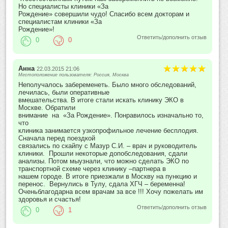
Но специалисты клиники «За
Рождение» совершили чудо! Спасибо всем докторам и
специалистам клиники «За
Рождение»!
Ответить/дополнить отзыв
0
0
Анна
22.03.2015 21:06
Местоположение пользователя: Россия, Москва
Неполучалось забеременеть. Было много обследований,
лечилась, были оперативные
вмешательства. В итоге стали искать клинику ЭКО в
Москве. Обратили
внимание на «За Рождение». Понравилось изначально то,
что
клиника занимается узкопрофильное лечение бесплодия.
Сначала перед поездкой
связались по скайпу с Мазур С.И. – врач и руководитель
клиники. Прошли некоторые допобследования, сдали
анализы. Потом мыузнали, что можно сделать ЭКО по
транспортной схеме через клинику –партнера в
нашем городе. В итоге приезжали в Москву на пункцию и
перенос. Вернулись в Тулу, сдала ХГЧ – беременна!
Оченьблагодарна всем врачам за все !!! Хочу пожелать им
здоровья и счастья!
Ответить/дополнить отзыв
0
1