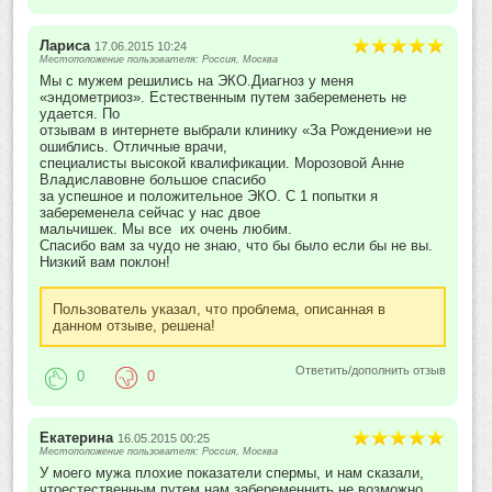
Лариса
17.06.2015 10:24
Местоположение пользователя: Россия, Москва
Мы с мужем решились на ЭКО.Диагноз у меня
«эндометриоз». Естественным путем забеременеть не
удается. По
отзывам в интернете выбрали клинику «За Рождение»и не
ошиблись. Отличные врачи,
специалисты высокой квалификации. Морозовой Анне
Владиславовне большое спасибо
за успешное и положительное ЭКО. С 1 попытки я
забеременела сейчас у нас двое
мальчишек. Мы все их очень любим.
Спасибо вам за чудо не знаю, что бы было если бы не вы.
Низкий вам поклон!
Пользователь указал, что проблема, описанная в
данном отзыве, решена!
Ответить/дополнить отзыв
0
0
Екатерина
16.05.2015 00:25
Местоположение пользователя: Россия, Москва
У моего мужа плохие показатели спермы, и нам сказали,
чтоестественным путем нам забеременнить не возможно.