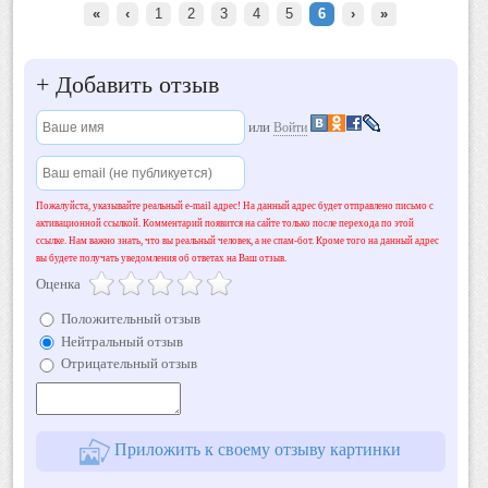
«
‹
1
2
3
4
5
6
›
»
+
Добавить отзыв
или
Войти
Пожалуйста, указывайте реальный e-mail адрес! На данный адрес будет отправлено письмо с
активационной ссылкой. Комментарий появится на сайте только после перехода по этой
ссылке. Нам важно знать, что вы реальный человек, а не спам-бот. Кроме того на данный адрес
вы будете получать уведомления об ответах на Ваш отзыв.
Оценка
Положительный отзыв
Нейтральный отзыв
Отрицательный отзыв
Приложить к своему отзыву картинки