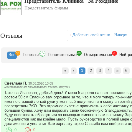
Представитель Клиника "За Рождение"
Представитель фирмы
Отзывы
+
Добавить свой отзыв
Наверх
56
48
6
Все
Полезн
ые
Положит
ельные
Отрицат
ельные
Нейтр
«
‹
1
2
3
4
5
6
Светлана П.
30.05.2020 13:05
Местоположение пользователя: Россия, Иркутск
Татьяна Ивановна, добрый день! У меня 5 апреля на свет появился чу
ростом 50 см Спасибо вам огромное за то, что я могу теперь прижимат
именно с вашей легкой руки у меня всё получится и я смогу в третий р
посредством ЭКО. Это огромное счастье прижимать к себе частичку 
большой буквы. Хочу вам выразить свою бесконечную благодарность
буду советовать обращаться за помощью именно к вам в клинику Зар
специалистов как вы крайне мало. Пусть руководство в полной мере
достижения и увеличит Вам зарплату втрое Спасибо вам ещё раз и ог
0
0