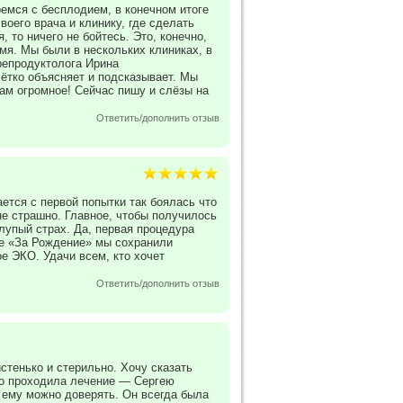
ремся с бесплодием, в конечном итоге
воего врача и клинику, где сделать
 то ничего не бойтесь. Это, конечно,
мя. Мы были в нескольких клиниках, в
 репродуктолога Ирина
чётко объясняет и подсказывает. Мы
ам огромное! Сейчас пишу и слёзы на
Ответить/дополнить отзыв
ается с первой попытки так боялась что
не страшно. Главное, чтобы получилось
лупый страх. Да, первая процедура
ке «За Рождение» мы сохранили
е ЭКО. Удачи всем, кто хочет
Ответить/дополнить отзыв
стенько и стерильно. Хочу сказать
ого проходила лечение — Сергею
о ему можно доверять. Он всегда была