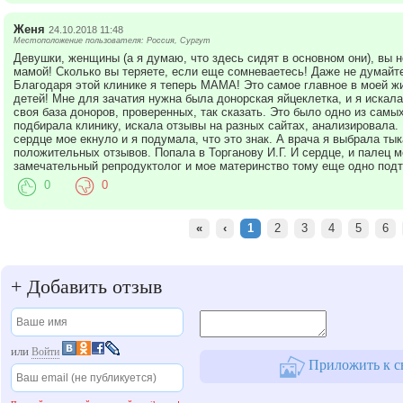
Женя
24.10.2018 11:48
Местоположение пользователя: Россия, Сургут
Девушки, женщины (а я думаю, что здесь сидят в основном они), вы н
мамой! Сколько вы теряете, если еще сомневаетесь! Даже не думайт
Благодаря этой клинике я теперь МАМА! Это самое главное в моей жи
детей! Мне для зачатия нужна была донорская яйцеклетка, и я искала
своя база доноров, проверенных, так сказать. Это было одно из самых
подбирала клинику, искала отзывы на разных сайтах, анализировала. 
сердце мое екнуло и я подумала, что это знак. А врача я выбрала тык
положительных отзывов. Попала в Торганову И.Г. И сердце, и палец м
замечательный репродуктолог и мое материнство тому еще одно под
0
0
«
‹
1
2
3
4
5
6
+
Добавить отзыв
или
Войти
Приложить к с