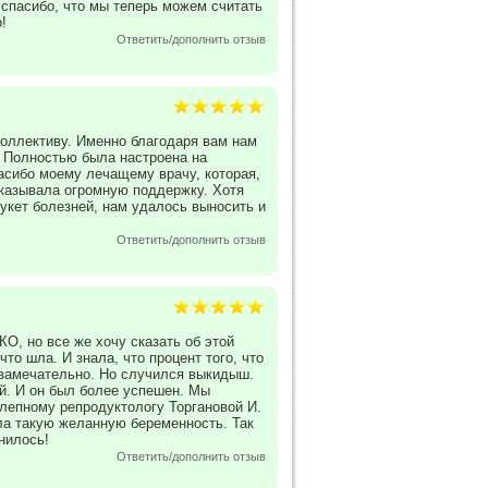
 спасибо, что мы теперь можем считать
!
Ответить/дополнить отзыв
оллективу. Именно благодаря вам нам
! Полностью была настроена на
асибо моему лечащему врачу, которая,
оказывала огромную поддержку. Хотя
букет болезней, нам удалось выносить и
Ответить/дополнить отзыв
КО, но все же хочу сказать об этой
то шла. И знала, что процент того, что
, замечательно. Но случился выкидыш.
й. И он был более успешен. Мы
лепному репродуктологу Торгановой И.
ла такую желанную беременность. Так
нилось!
Ответить/дополнить отзыв