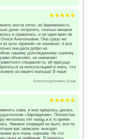
енеть могла легко, но беременность
лько денег потратить, сколько мешков
алась и срывалась, и ни один врач не
й Олесе Анатольевне. Она сразу же
 из кучи «врачей» не назначал, я все
только она дала добро на
 сейчас нашему долгожданному сыночку
дчиво объясняет, не назначает
грамотного специалиста, ей присуще
братиться за консультацией и знать, что
ольевне за нашего малыша! В наше
Ответить/дополнить отзыв
ременеть сама, и мне пришлось делать
прудуктологии «Зарождение». Полностью
у несколько лет назад и в то время
лись. Никаких очередей не было, все по
которое вас записали, выходит
линике все очень хорошие. Но что
ит сюда за ребёнком. Я попала к