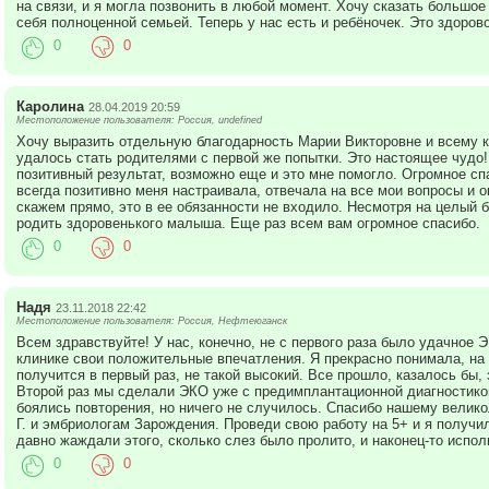
на связи, и я могла позвонить в любой момент. Хочу сказать большое
себя полноценной семьей. Теперь у нас есть и ребёночек. Это здорово
0
0
Каролина
28.04.2019 20:59
Местоположение пользователя: Россия, undefined
Хочу выразить отдельную благодарность Марии Викторовне и всему к
удалось стать родителями с первой же попытки. Это настоящее чудо
позитивный результат, возможно еще и это мне помогло. Огромное сп
всегда позитивно меня настраивала, отвечала на все мои вопросы и 
скажем прямо, это в ее обязанности не входило. Несмотря на целый 
родить здоровенького малыша. Еще раз всем вам огромное спасибо.
0
0
Надя
23.11.2018 22:42
Местоположение пользователя: Россия, Нефтеюганск
Всем здравствуйте! У нас, конечно, не с первого раза было удачное Э
клинике свои положительные впечатления. Я прекрасно понимала, на ч
получится в первый раз, не такой высокий. Все прошло, казалось бы
Второй раз мы сделали ЭКО уже с предимплантационной диагностико
боялись повторения, но ничего не случилось. Спасибо нашему велико
Г. и эмбриологам Зарождения. Проведи свою работу на 5+ и я получи
давно жаждали этого, сколько слез было пролито, и наконец-то испол
0
0