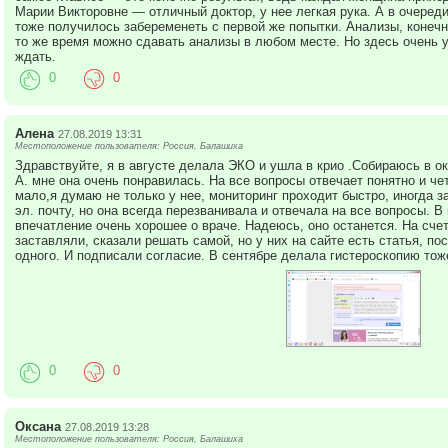
Марии Викторовне — отличный доктор, у нее легкая рука. А в очереди
тоже получилось забеременеть с первой же попытки. Анализы, конечн
то же время можно сдавать анализы в любом месте. Но здесь очень у
ждать.
0
0
Алена
27.08.2019 13:31
Местоположение пользователя: Россия, Балашиха
Здравствуйте, я в августе делала ЭКО и ушла в крио .Собираюсь в ок
А. мне она очень понравилась. На все вопросы отвечает понятно и че
мало,я думаю не только у нее, мониторинг проходит быстро, иногда з
эл. почту, но она всегда перезванивала и отвечала на все вопросы. В
впечатление очень хорошее о враче. Надеюсь, оно останется. На счет
заставляли, сказали решать самой, но у них на сайте есть статья, п
одного. И подписали согласие. В сентябре делала гистероскопию тоже
0
0
Оксана
27.08.2019 13:28
Местоположение пользователя: Россия, Балашиха