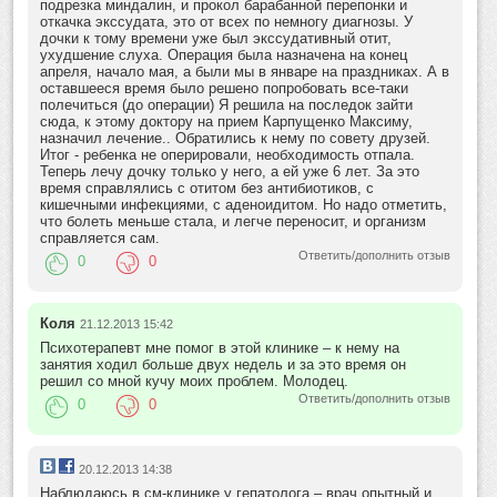
подрезка миндалин, и прокол барабанной перепонки и
откачка экссудата, это от всех по немногу диагнозы. У
дочки к тому времени уже был экссудативный отит,
ухудшение слуха. Операция была назначена на конец
апреля, начало мая, а были мы в январе на праздниках. А в
оставшееся время было решено попробовать все-таки
полечиться (до операции) Я решила на последок зайти
сюда, к этому доктору на прием Карпущенко Максиму,
назначил лечение.. Обратились к нему по совету друзей.
Итог - ребенка не оперировали, необходимость отпала.
Теперь лечу дочку только у него, а ей уже 6 лет. За это
время справлялись с отитом без антибиотиков, с
кишечными инфекциями, с аденоидитом. Но надо отметить,
что болеть меньше стала, и легче переносит, и организм
справляется сам.
Ответить/дополнить отзыв
0
0
Коля
21.12.2013 15:42
Психотерапевт мне помог в этой клинике – к нему на
занятия ходил больше двух недель и за это время он
решил со мной кучу моих проблем. Молодец.
Ответить/дополнить отзыв
0
0
20.12.2013 14:38
Наблюдаюсь в см-клинике у гепатолога – врач опытный и