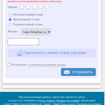
вы будете получать уведомления об ответах на Ваш отзыв.
Оценка
Положительный отзыв
Нейтральный отзыв
Отрицательный отзыв
Филиал
Приложить к своему отзыву картинки
Я согласен с
условиями размещения отзыва
Отправить
При использовании данного текста или любой его части,
ссылка www.bydzdorov.ru
Будь здоров! Здоровье не купишь!
обязательна!
<a href="https://www.bydzdorov.ru" target=_blank>Будь здоров! Здоровье не купишь!