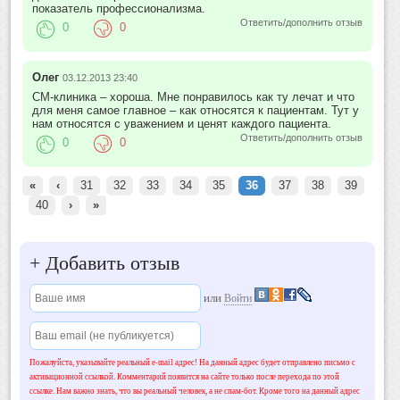
показатель профессионализма.
Ответить/дополнить отзыв
0
0
Олег
03.12.2013 23:40
СМ-клиника – хороша. Мне понравилось как ту лечат и что
для меня самое главное – как относятся к пациентам. Тут у
нам относятся с уважением и ценят каждого пациента.
Ответить/дополнить отзыв
0
0
«
‹
31
32
33
34
35
36
37
38
39
40
›
»
+
Добавить отзыв
или
Войти
Пожалуйста, указывайте реальный e-mail адрес! На данный адрес будет отправлено письмо с
активационной ссылкой. Комментарий появится на сайте только после перехода по этой
ссылке. Нам важно знать, что вы реальный человек, а не спам-бот. Кроме того на данный адрес