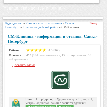
Медицинские центры и клиники
Будь здоров!
»
Клиники нового поколения
»
Санкт-
Вход
Петербург
»
Красногвардейский район
»
СМ-Клиника
СМ-Клиника - информация и отзывы. Санкт-
Петербург
Рейтинг
4.6(609)
Отзывов
455
(
384 положительных
,
15 отрицательных
,
56
нейтральных
)
+
Добавить отзыв
Санкт-Петербург, пр-т Ударников, дом 19, корп. 1,
метро Ладожская, район Красногвардейский
посмотреть на карте
филиалы