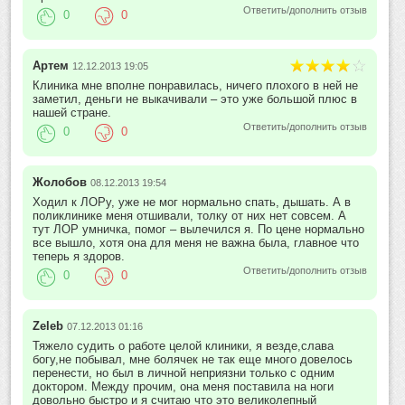
Ответить/дополнить отзыв
0
0
Артем
12.12.2013 19:05
Клиника мне вполне понравилась, ничего плохого в ней не
заметил, деньги не выкачивали – это уже большой плюс в
нашей стране.
Ответить/дополнить отзыв
0
0
Жолобов
08.12.2013 19:54
Ходил к ЛОРу, уже не мог нормально спать, дышать. А в
поликлинике меня отшивали, толку от них нет совсем. А
тут ЛОР умничка, помог – вылечился я. По цене нормально
все вышло, хотя она для меня не важна была, главное что
теперь я здоров.
Ответить/дополнить отзыв
0
0
Zeleb
07.12.2013 01:16
Тяжело судить о работе целой клиники, я везде,слава
богу,не побывал, мне болячек не так еще много довелось
перенести, но был в личной неприязни только с одним
доктором. Между прочим, она меня поставила на ноги
довольно быстро и я считаю что это великолепный