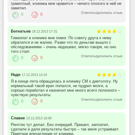
грамотный, клиника мне нравится – ничего плохого в ней не
заметил.
Ответить/дополнить отзыв
0
0
Богнатьев
18.12.2013 17:31
Гомеопат в клинике мне помог. По совету друга к нему
обратился и не жалею. Разве что по деньгам вышло с
обследованиями – очень недешево, мягко говоря, но оно
того стоит.
Ответить/дополнить отзыв
0
0
Надя
17.12.2013 14:24
Я в конце лета обращалась в клинику СМ к диетологу. Ну
нормальный такой врач попался, не пудрил мозги, а
хорошо поработал и назначил мне много всего полезного –
чувствую результаты.
Ответить/дополнить отзыв
0
0
Славик
13.12.2013 16:58
Рентген тут делал. Без очередей. Пришел, заплатил,
сделали и дали результаты быстро – так меня устраивает.
Приятное впечатление от клиники.