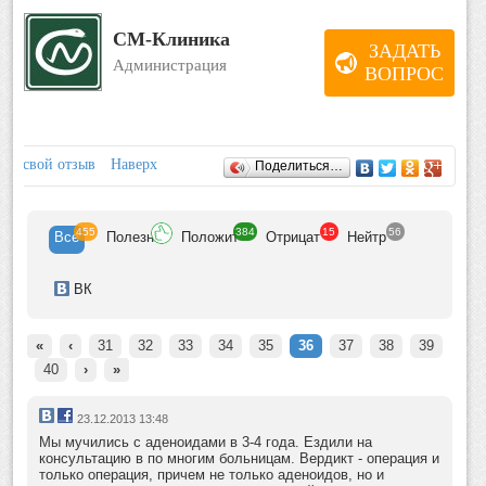
СМ-Клиника
ЗАДАТЬ
Администрация
ВОПРОС
Отзывы
ить свой отзыв
Наверх
Поделиться…
455
384
15
56
Все
Полезн
Положит
Отрицат
Нейтр
ВК
«
‹
31
32
33
34
35
36
37
38
39
40
›
»
23.12.2013 13:48
Мы мучились с аденоидами в 3-4 года. Ездили на
консультацию в по многим больницам. Вердикт - операция и
только операция, причем не только аденоидов, но и