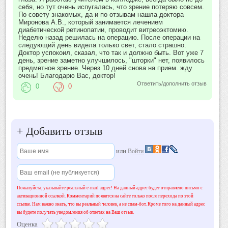
себя, но тут очень испугалась, что зрение потеряю совсем.
По совету знакомых, да и по отзывам нашла доктора
Миронова А.В., который занимается лечением
диабетической ретинопатии, проводит витреоэктомию.
Неделю назад решилась на операцию. После операции на
следующий день видела только свет, стало страшно.
Доктор успокоил, сказал, что так и должно быть. Вот уже 7
день, зрение заметно улучшилось, "шторки" нет, появилось
предметное зрение. Через 10 дней снова на прием. жду
очень! Благодарю Вас, доктор!
Ответить/дополнить отзыв
0
0
+
Добавить отзыв
или
Войти
Пожалуйста, указывайте реальный e-mail адрес! На данный адрес будет отправлено письмо с
активационной ссылкой. Комментарий появится на сайте только после перехода по этой
ссылке. Нам важно знать, что вы реальный человек, а не спам-бот. Кроме того на данный адрес
вы будете получать уведомления об ответах на Ваш отзыв.
Оценка