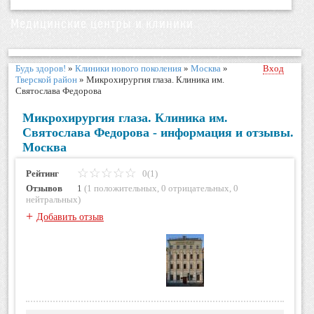
Медицинские центры и клиники
Будь здоров!
»
Клиники нового поколения
»
Москва
»
Вход
Тверской район
»
Микрохирургия глаза. Клиника им.
Святослава Федорова
Микрохирургия глаза. Клиника им.
Святослава Федорова - информация и отзывы.
Москва
Рейтинг
0(1)
Отзывов
1
(
1 положительных
,
0 отрицательных
,
0
нейтральных
)
+
Добавить отзыв