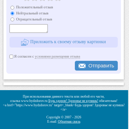
Положительный отзыв
Нейтральный отзыв
Отрицательный отзыв
Приложить к своему отзыву картинки
Я согласен с
условиями размещения отзыва
Отправить
При использовании данного текста или любой его части,
ссылка www.bydzdorov.ru
Будь здоров! Здоровье не купишь!
обязательна!
<a href="https://www.bydzdorov.ru" target=_blank>Будь здоров! Здоровье не купишь!
</a>
Copyright © 2007 -
2026
E-mail:
Обратная связь