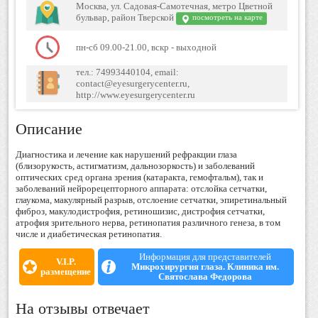
Москва, ул. Садовая-Самотечная, метро Цветной
бульвар, район Тверской
посмотреть на карте
пн-сб 09.00-21.00, вскр - выходной
тел.: 74993440104, email:
contact@eyesurgerycenter.ru,
http://www.eyesurgerycenter.ru
Описание
Диагностика и лечение как нарушений рефракции глаза
(близорукость, астигматизм, дальнозоркость) и заболеваний
оптических сред органа зрения (катаракта, гемофтальм), так и
заболеваний нейрорецепторного аппарата: отслойка сетчатки,
глаукома, макулярный разрыв, отслоение сетчатки, эпиретинальный
фиброз, макулодистрофия, ретиношизис, дистрофия сетчатки,
атрофия зрительного нерва, ретинопатия различного генеза, в том
числе и диабетическая ретинопатия.
Информация для представителей
V.I.P.
Микрохирургия глаза. Клиника им.
размещение
Святослава Федорова
На отзывы отвечает