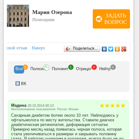
Мария Озерова
ЗАДАТЬ
Помощник
ВОПРОС
Отзывы
ить свой отзыв
Наверх
Поделиться…
1
1
0
0
Все
Полезн
Положит
Отрицат
Нейтр
ВК
Мадина
20.10.2014 00:13
Местоположение пользователя: Россия, Москва
Сахарным диабетом болею около 10 лет. Наблюдаюсь у
офтальмолога по месту жительства. Ставили диагноз
диабетическая ретинопатия, деформация сетчатки.
Примерно месяц назад появилась черная полоса, которая
стала увеличиваться в размерах и закрывать половину
глаза. Я работаю учителем в колледже, всегда было не до