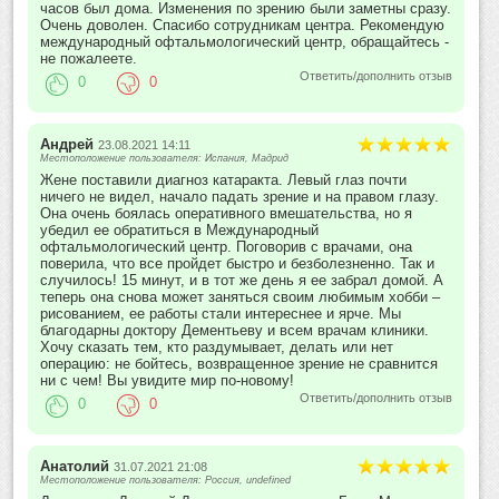
часов был дома. Изменения по зрению были заметны сразу.
Очень доволен. Спасибо сотрудникам центра. Рекомендую
международный офтальмологический центр, обращайтесь -
не пожалеете.
Ответить/дополнить отзыв
0
0
Андрей
23.08.2021 14:11
Местоположение пользователя: Испания, Мадрид
Жене поставили диагноз катаракта. Левый глаз почти
ничего не видел, начало падать зрение и на правом глазу.
Она очень боялась оперативного вмешательства, но я
убедил ее обратиться в Международный
офтальмологический центр. Поговорив с врачами, она
поверила, что все пройдет быстро и безболезненно. Так и
случилось! 15 минут, и в тот же день я ее забрал домой. А
теперь она снова может заняться своим любимым хобби –
рисованием, ее работы стали интереснее и ярче. Мы
благодарны доктору Дементьеву и всем врачам клиники.
Хочу сказать тем, кто раздумывает, делать или нет
операцию: не бойтесь, возвращенное зрение не сравнится
ни с чем! Вы увидите мир по-новому!
Ответить/дополнить отзыв
0
0
Анатолий
31.07.2021 21:08
Местоположение пользователя: Россия, undefined