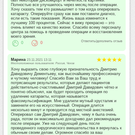
был некоторый дискомфорт и нечеткость картинки.
Полностью все улучшилось через месяц после операции.
Хочу сказать тем кто размышляет о том когда оперировать
катаракту. Оперируйте сразу как вам поставили диагноз,
если есть такие показания. Жизнь ваша изменится к
лучшему 100 процентов. Сейчас я вижу прекрасно – это
очень влияет на качество жизни. Спасибо всему персоналу
центра за помощь в проведении операции и восстановления
моего зрения.
Ответить/дополнить отзыв
0
0
Марина
23.11.2021 13:11
Местоположение пользователя: Россия, Чехов
Хочу выразить свою глубокую признательность Дмитрию
Давидовичу Дементьеву, как высочайшему профессионалу
и чуткому человеку! Спасибо Вам за Ваш труд и
потрясающие результаты, которые делают пациентов
действительно счастливыми! Дмитрий Давидович чётко и
понятно объяснял, как будет проходить операция по
удалению катаракты, которая называется
факоэмульсификация. Мне удалили мутный хрусталик и
заменили его на искусственный. Операция длится
несколько минут и проводится под местной анестезией.
Оперировал сам Дмитрий Давидович, чему я была очень
рада, потом он максимально доходчиво дал рекомендации
после операции. Уже на следующий день после
проведенного хирургического вмешательства я вернулась к
обычным своим делам. Огромное спасибо за ваш