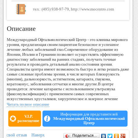
тел.: (495) 938-97-79, http://www.mocentro.com
Описание
Международный Офтальмологический Центр - это клиника мирового
уровня, предлагающая своим пациентам безопасное и успешное
лечение любых заболеваний глаз.Современное оборудование из
Японии, Италии и Германии позволяет осуществлять эффективную
диагностику заболеваний на ранних стадиях, получать точные
результаты и проводить детальный анализ состояния зрения.
Специалисты центра имеют возможность быстро и легко решать даже
самые сложные проблемы зрения, в числе которых близорукость
(миопия), дальнозоркость, астигматизм, катаракта, глаукома,
кератоконус, заболевания сетчатки и многие другие.В центре
проводится: лечение катаракты с использованием ультразвука
(факоэмульсификация) с применением самых современных
искусственных хрусталиков; хирургическое и лазерное лечение
глаукомы; хирургическое лечение близорукости, дальнозоркости и
Читать полное описание
астигматизма (имплантация факичных линз); лазерная коррекция
зрения; лечение кератоконуса (кросс-линкинг, имплантация
Информация для представителей
V.I.P.
интрастромальных колец, пересадка роговицы); лазерное лечение
Международный Офтальмологический
размещение
Центр
заболеваний сетчатки (дистрофии сетчатки, отслойка сетчатки и пр.);
кератопластика (пересадка роговицы); блефаропластика (пластика
век); удаление родинок, бородавок, папиллом и других
Отзывы
ить свой отзыв
Наверх
Поделиться…