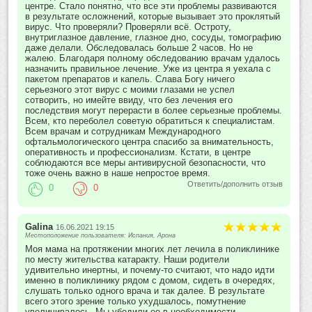
центре. Стало понятно, что все эти проблемы развиваются
в результате осложнений, которые вызывает это проклятый
вирус. Что проверяли? Проверяли всё. Остроту,
внутриглазное давление, глазное дно, сосуды, томографию
даже делали. Обследовалась больше 2 часов. Но не
жалею. Благодаря полному обследованию врачам удалось
назначить правильное лечение. Уже из центра я уехала с
пакетом препаратов и капель. Слава Богу ничего
серьезного этот вирус с моими глазами не успел
сотворить, но имейте ввиду, что без лечения его
последствия могут перерасти в более серьезные проблемы.
Всем, кто переболел советую обратиться к специалистам.
Всем врачам и сотрудникам Международного
офтальмологического центра спасибо за внимательность,
оперативность и профессионализм. Кстати, в центре
соблюдаются все меры антивирусной безопасности, что
тоже очень важно в наше непростое время.
Ответить/дополнить отзыв
0
0
Galina
16.06.2021 19:15
Местоположение пользователя: Испания, Арона
Моя мама на протяжении многих лет лечила в поликлинике
по месту жительства катаракту. Наши родители
удивительно инертны, и почему-то считают, что надо идти
именно в поликлинику рядом с домом, сидеть в очередях,
слушать только одного врача и так далее. В результате
всего этого зрение только ухудшалось, помутнение
увеличивалось. Мы убедили ее в необходимости