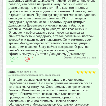
Дементьев Дмитрий Давидович – хирург от Бога. Мне очень
повезло, что попал на прием к нему. Запись к нему на
долго вперед, но оно того стоит. Его компетентность и
профессионализм не поддаются сомнению. Очень чуткий
и грамотный врач. Под его руководством мне была сделана
операция по имплантации факичных ИОЛ. Благодаря
поддержке, бдительности, и золотым рукам Дмитрия
Давидовича Дементьева операция прошла быстро и
успешно. Можно наконец-то увидеть все краски жизни.
Очень хочу поблагодарить весь персонал центра за
внимательность и поддержку, а также позитивный настрой,
который они дарят своим пациентам. Хочу отметить всех
врачей Международного офтальмологического центра и
сказать им спасибо. Вижу сейчас прекрасно! Огромное
спасибо великолепному мастеру своего дела
офтальмохирургу Дмитрию Давидовичу Дементьеву!
Ответить/дополнить отзыв
0
0
Julia
26.07.2021 21:30
Местоположение пользователя: Россия, Москва
В начале годанастигла меня напасть в виде ковида.
Переболела тяжело. Но самое противное началось после
того, как ковид отступил. Обострились все хронические
болячки. Возникли вопросы и по зрению. Зрение стало
падать. Помимо этого, покраснение глаз почти не
проходило и было постоянно некомфортно, глаза
слезились и немного гноились. Прошла полное
обследование в Международном Офтальмологическом