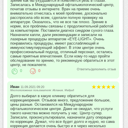
зрение как бы ухудшается и появляется резь в глазах.
Записалась в Международный офтальмологический центр,
почитав отзывы в интернете. Врач на приеме очень
внимательно отнеслась к моей проблеме, досконально
расспросила обо всем, сделали полную проверку на
аппаратуре. Оказалось, что не все так плохо. Зрение в
норме, все проблемы связаны с продолжительной работой
за компьютером. Поставили диагноз синдром сухого глаза.
Назначили капли, дали рекомендации и записали на
лазерные процедуры аппаратом «EYE-LIGHT». Очень
понравились процедуры, имеют расслабляющий и
иммуностимулирующий эффект. В этом центре очень
профессиональный подход, отличный персонал, остались
самые приятные впечатления. Если кому-то надо пройти
обследование по зрению, то рекомендую обратиться в этот
центр, не пожалеете.
Ответить/дополнить отзыв
0
0
Иван
11.09.2021 09:20
Местоположение пользователя: Испания, Мадрид
Долго выбирал в какую клинику обратиться для
коррекциизрения. Отзывов много, предложение большое,
цены разные. Остановился на Международном
офтальмологическом центре. Даже не ожидал, что услуги
такого качества можно получить у нас. Центр супер.
Записали, проконсультировали, назначили дату операции
по коррекции. Думал, что все будет долго и нудно, но сама
коррекция делается очень быстро и я через несколько