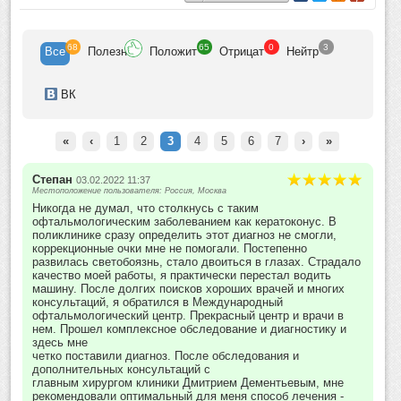
новообразований век.
68
65
0
3
Все
Полезн
Положит
Отрицат
Нейтр
ВК
«
‹
1
2
3
4
5
6
7
›
»
Степан
03.02.2022 11:37
Местоположение пользователя: Россия, Москва
Никогда не думал, что столкнусь с таким
офтальмологическим заболеванием как кератоконус. В
поликлинике сразу определить этот диагноз не смогли,
коррекционные очки мне не помогали. Постепенно
развилась светобоязнь, стало двоиться в глазах. Страдало
качество моей работы, я практически перестал водить
машину. После долгих поисков хороших врачей и многих
консультаций, я обратился в Международный
офтальмологический центр. Прекрасный центр и врачи в
нем. Прошел комплексное обследование и диагностику и
здесь мне
четко поставили диагноз. После обследования и
дополнительных консультаций с
главным хирургом клиники Дмитрием Дементьевым, мне
рекомендовали оптимальный для меня способ лечения -