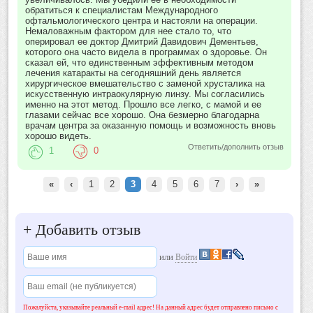
обратиться к специалистам Международного
офтальмологического центра и настояли на операции.
Немаловажным фактором для нее стало то, что
оперировал ее доктор Дмитрий Давидович Дементьев,
которого она часто видела в программах о здоровье. Он
сказал ей, что единственным эффективным методом
лечения катаракты на сегодняшний день является
хирургическое вмешательство с заменой хрусталика на
искусственную интраокулярную линзу. Мы согласились
именно на этот метод. Прошло все легко, с мамой и ее
глазами сейчас все хорошо. Она безмерно благодарна
врачам центра за оказанную помощь и возможность вновь
хорошо видеть.
Ответить/дополнить отзыв
1
0
«
‹
1
2
3
4
5
6
7
›
»
+
Добавить отзыв
или
Войти
Пожалуйста, указывайте реальный e-mail адрес! На данный адрес будет отправлено письмо с