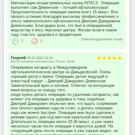
Имплантация интрастромальных колец INTACS. Операцию
выполнял сам Дементьев – лучший офтальмохурург.
Продолжительность операции заняла всего 15 минут. Все
прошло успешно благодаря высокому профессинализму и
опыту замечательного офтальмолога Дмитрия Давидовича
Дементьева. Благодарю всех, кто был в операционной,
медсестер и весь персонал центра. Желаю всем в новом
году счастья, здоровья и процветания.
Ответить/дополнить отзыв
0
0
Георгий
25.01.2022 13:19
Местоположение пользователя: Россия, Чехов
Оперировал катаракту в Международном
офтальмологическом центре на Давыдковской. Очень
хороший центр и врачи. Операцию делал ведущий и
известный хирург – Дмитрий Давидович Дементьев.
Замечательный врач и человек. Ответил на волнующие
меня вопросы по поводу того,
когда нужно делать операцию по удалению катаракты, как
влияет эта операция на здоровье и тому подобные.
Дмитрий Давидович объяснил мне, что ждать созревания
или теплого времени года не стоит, а делать операцию
надо как можно быстрее. Операция мне была сделана в
режиме одного дня под местной капельной анестезией.
Длительность операции около 20-30 минут, а уже через
несколько часов после операции я вернулся домой. На
следующий день после операции я уже хорошо видел, но