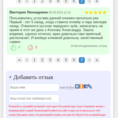
«
‹
1
2
3
4
5
6
7
›
»
Виктория Леонидовна
06.03.2013 11:12
Пользовалась услугами данной клиники несколько раз.
Первый - лет 5 назад, когда ставила пломбу и пару месяцев
назад. Отвалился кусочек переднего зуба, записалась на
прием в этот же день к Козлову Александру. Зашла
вовремя, сделал отлично, врач довольно-таки приятный,
располагает. И вообще клиникой довольна, качественный
сервис.
Ответить/дополнить отзыв
0
0
«
‹
1
2
3
4
5
6
7
›
»
+
Добавить отзыв
или
Войти
Пожалуйста, указывайте реальный e-mail адрес! На данный адрес будет отправлено письмо с
активационной ссылкой. Комментарий появится на сайте только после перехода по этой
ссылке. Нам важно знать, что вы реальный человек, а не спам-бот. Кроме того на данный адрес