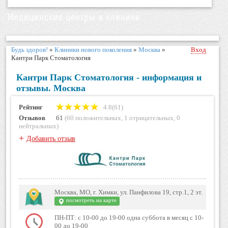
Медицинские центры и клиники
Будь здоров!
»
Клиники нового поколения
»
Москва
»
Вход
Кантри Парк Стоматология
Кантри Парк Стоматология - информация и
отзывы. Москва
Рейтинг
4.8(61)
Отзывов
61
(
60 положительных
,
1 отрицательных
,
0
нейтральных
)
+
Добавить отзыв
Москва, МО, г. Химки, ул. Панфилова 19, стр.1, 2 эт.
посмотреть на карте
ПН-ПТ: с 10-00 до 19-00 одна суббота в месяц с 10-
00 до 19-00