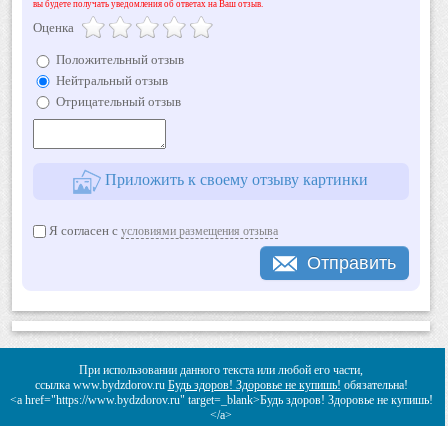
вы будете получать уведомления об ответах на Ваш отзыв.
Оценка
Положительный отзыв
Нейтральный отзыв
Отрицательный отзыв
Приложить к своему отзыву картинки
Я согласен с
условиями размещения отзыва
Отправить
При использовании данного текста или любой его части,
ссылка www.bydzdorov.ru
Будь здоров! Здоровье не купишь!
обязательна!
<a href="https://www.bydzdorov.ru" target=_blank>Будь здоров! Здоровье не купишь!
</a>
Copyright © 2007 -
2026