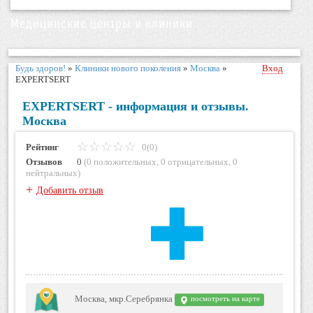
Медицинские центры и клиники
Будь здоров!
»
Клиники нового поколения
»
Москва
»
Вход
EXPERTSERT
EXPERTSERT - информация и отзывы.
Москва
Рейтинг
0(0)
Отзывов
0
(
0 положительных
,
0 отрицательных
,
0
нейтральных
)
+
Добавить отзыв
Москва, мкр.Серебрянка
посмотреть на карте