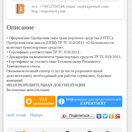
тел.: +74952550544, email: on@expertsert.com,
http://expertsert.com/
Описание
• Оформление Одобрения типа транспортного средства (ОТТС)/
Одобрения типа шасси (ОТШ) ТР ТС 018/2011 «О безопасности
колесных транспортных средств»;
• Сертификат соответствия ТР ТС 018/2011;
• Декларация на компоненты транспортных средств ТР ТС 018/2011;
• Сертификат на соответствие Техническому Регламенту
Таможенного союза.
Оказываем полный спектр услуг (в части разрешительной
документации), необходимый для работы сервисных, буровых
компаний.
ИНАЯ РАЗРЕШИТЕЛЬНАЯ ДОКУМЕНТАЦИЯ.
Бесплатные консультации.
V.I.P.
Информация для представителей
размещение
EXPERTSERT
Отзывы
ить свой отзыв
Наверх
Поделиться…