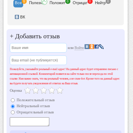
0
0
0
0
Все
Полезн
Положит
Отрицат
Нейтр
ВК
+
Добавить отзыв
или
Войти
Пожалуйста, указывайте реальный e-mail адрес! На данный адрес будет отправлено письмо с
активационной ссылкой. Комментарий появится на сайте только после перехода по этой
ссылке. Нам важно знать, что вы реальный человек, а не спам-бот. Кроме того на данный адрес
вы будете получать уведомления об ответах на Ваш отзыв.
Оценка
Положительный отзыв
Нейтральный отзыв
Отрицательный отзыв