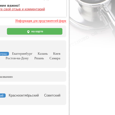
ние важно!
те свой отзыв и комментарий
Информация для представителей фирм
на карте
Екатеринбург
Казань
Киев
оград
к
Ростов-на-Дону
Рязань
Самара
названию
Краснооктябрьский
Советский
кий