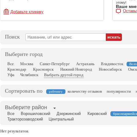
этому!
Ваше мне
Оставь
Добавьте клинику
Поиск
Выберите город
Все
Москва
Санкт-Петербург
Астрахань
Владивосток
Волг
Краснодар
Красноярск
Нижний Новгород
Новосибирск
Омс
Уфа
Челябинск
Выбрать другой город
Сортировать по
количеству отзывов
популярности
рейтингу
Выберите район
Все
Ворошиловский
Дзержинский
Кировский
Красноармейс
Тракторозаводский
Центральный
Нет результатов.