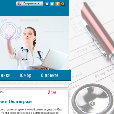
Поделиться…
иники
Юмор
О пректе
йон
Вход
е в Волгограде
ошо приняли, дали нужный совет, подарили Вам
, то мы тоже хотели бы с Вами порадоваться