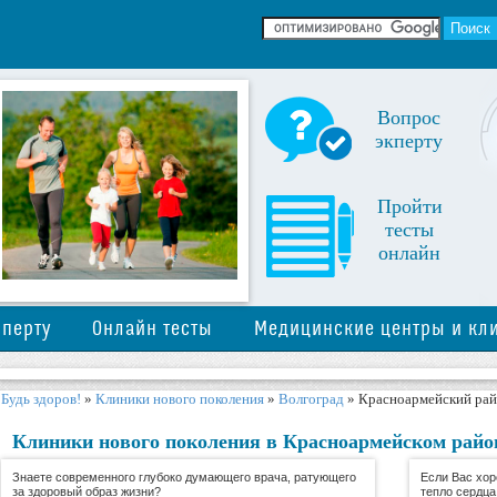
Вопрос
экперту
Пройти
тесты
онлайн
сперту
Онлайн тесты
Медицинские центры и кл
Будь здоров!
»
Клиники нового поколения
»
Волгоград
»
Красноармейский ра
Клиники нового поколения в Красноармейском район
Знаете современного глубоко думающего врача, ратующего
Если Вас хор
за здоровый образ жизни?
тепло сердца