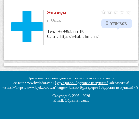
Элизиум
г. Омск
0 отзывов
Тел.:
+79993335180
Сайт:
https://rehab-clinic.ru/
При использовании данного текста или любой его части,
ссылка www.bydzdorov.ru
Будь здоров! Здоровье не купишь!
обязательна!
<a href="https://www.bydzdorov.ru" target=_blank>Будь здоров! Здоровье не купишь!</a
Copyright © 2007 -
2026
E-mail:
Обратная связь