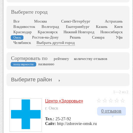
Выберите город
Все
Москва
Санкт-Петербург
Астрахань
Владивосток
Волгоград
Екатеринбург
Казань
Киев
Краснодар
Красноярск
Нижний Новгород
Новосибирск
Ростов-на-Дону
Рязань
Самара
Уфа
Омск
Челябинск
Выбрать другой город
Сортировать по
рейтингу
количеству отзывов
названию
популярности
Выберите район
1—2 из 2.
Центр «Здоровье»
г. Омск
0 отзывов
Тел.:
25-27-92
Сайт:
http://zdorovie-omsk.ru