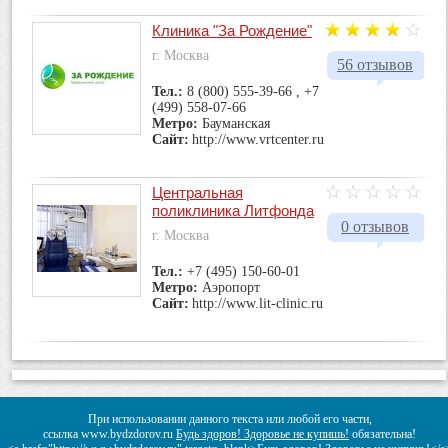
Клиника "За Рождение"
г. Москва
56 отзывов
Тел.:
8 (800) 555-39-66 , +7
(499) 558-07-66
Метро:
Бауманская
Сайт:
http://www.vrtcenter.ru
Центральная
поликлиника Литфонда
0 отзывов
г. Москва
Тел.:
+7 (495) 150-60-01
Метро:
Аэропорт
Сайт:
http://www.lit-clinic.ru
При использовании данного текста или любой его части,
ссылка www.bydzdorov.ru
Будь здоров! Здоровье не купишь!
обязательна!