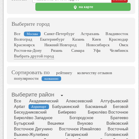
на карте
Выберите город
Все
Санкт-Петербург
Астрахань
Владивосток
Москва
Волгоград
Екатеринбург
Казань
Киев
Краснодар
Красноярск
Нижний Новгород
Новосибирск
Омск
Ростов-на-Дону
Рязань
Самара
Уфа
Челябинск
Выбрать другой город
Сортировать по
рейтингу
количеству отзывов
популярности
названию
Выберите район
Все
Академический
Алексеевский
Алтуфьевский
Арбат
Бабушкинский
Басманный
Беговой
Аэропорт
Бескудниковский
Бибирево
Бирюлёво Восточное
Бирюлёво Западное
Богородское
Братеево
Бутырский
Вешняки
Внуково
Войковский
Восточное Дегунино
Восточное Измайлово
Восточный
Выхино-Жулебино
Гагаринский
Головинский