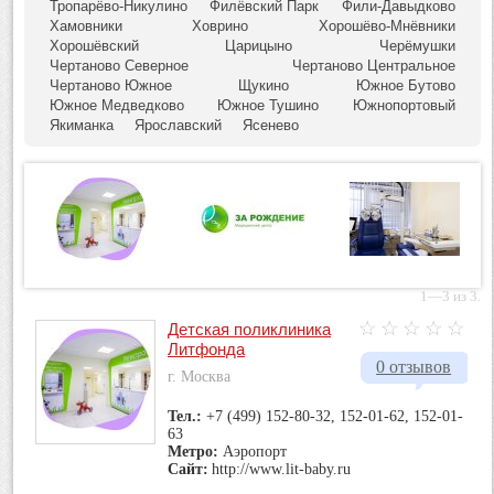
Тропарёво-Никулино
Филёвский Парк
Фили-Давыдково
Хамовники
Ховрино
Хорошёво-Мнёвники
Хорошёвский
Царицыно
Черёмушки
Чертаново Северное
Чертаново Центральное
Чертаново Южное
Щукино
Южное Бутово
Южное Медведково
Южное Тушино
Южнопортовый
Якиманка
Ярославский
Ясенево
1—3 из 3.
Детская поликлиника
Литфонда
0 отзывов
г. Москва
Тел.:
+7 (499) 152-80-32, 152-01-62, 152-01-
63
Метро:
Аэропорт
Сайт:
http://www.lit-baby.ru