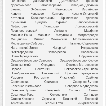
Гольяново
Даниловский
Дмитровский
Донской
Дорогомилово
Замоскворечье
Западное Дегунино
Зюзино
Зябликово
Ивановское
Измайлово
Капотня
Коньково
Коптево
Косино-Ухтомский
Котловка
Красносельский
Крылатское
Крюково
Кузьминки
Кунцево
Куркино
Левобережный
Лефортово
Лианозово
Ломоносовский
Лосиноостровский
Люблино
Марфино
Марьина Роща
Марьино
Матушкино
Метрогородок
Мещанский
Митино
Можайский
Молжаниновский
Москворечье-Сабурово
Нагатино-Садовники
Нагатинский Затон
Нагорный
Некрасовка
Нижегородский
Новогиреево
Новокосино
Ново-Переделкино
Обручевский
Орехово-Борисово Северное
Орехово-Борисово Южное
Останкинский
Отрадное
Очаково-Матвеевское
Перово
Печатники
Покровское-Стрешнево
Преображенское
Пресненский
Проспект Вернадского
Раменки
Ростокино
Рязанский
Савёлки
Савёловский
Свиблово
Северное Бутово
Северное Измайлово
Северное Медведково
Северное Тушино
Северный
Силино
Сокол
Соколиная Гора
Сокольники
Солнцево
Старое Крюково
Строгино
Таганский
Тверской
Текстильщики
Тёплый Стан
Тимирязевский