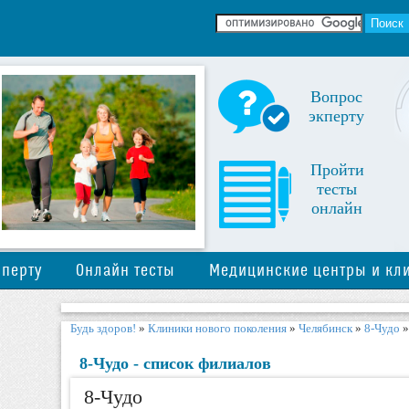
Вопрос
экперту
Пройти
тесты
онлайн
сперту
Онлайн тесты
Медицинские центры и кл
Будь здоров!
»
Клиники нового поколения
»
Челябинск
»
8-Чудо
8-Чудо - список филиалов
8-Чудо