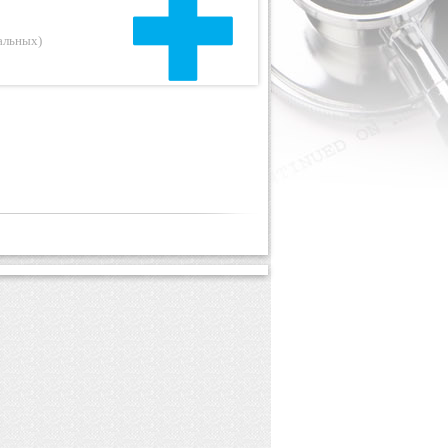
альных
)