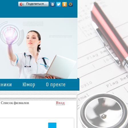
Поделиться…
иники
Юмор
О пректе
»
Cписок филиалов
Вход