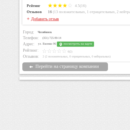
Рейтинг
4.5(16)
Отзывов
16
(
13 положительных
,
1 отрицательных
,
2 нейтр
+
Добавить отзыв
Город:
Челябинск
Телефон:
(351) 725-90-14
Адрес:
посмотреть на карте
ул. Васенко 96
Рейтинг:
0(2)
Отзывов:
2
(
2 положительных
,
0 отрицательных
,
0 нейтральных
)
Перейти на страницу компании