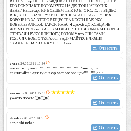
В ВЕНУ:heap:ОНО В КАЖДОЙ АПТЕКЕ ЕСТЬ ПО 300руб.ОНИ
ЕГО ПОКУПАЮТ ПОТОМУЧТО НА ДРУГОЙ НАРКОТИК
ДЕНЕГ НЕТ:heap: НУ ВОБЩЕМ ТЕ КТО ЕГО КОЛОЛ я ВИДЕО
ВИДЕЛ ОТРЕЗАЛИ РУКИ,ОТПИЛИВАЛИ НОГИ:ooi: У НИХ
КОРОЧЕ ИЗ-ЗА ЭТОГО ВЕЩЕСТВА КОСТИ НАРУЖУ
ПОВЫЛЕЗАЛИ:ooi: ТАКОЙ УЖАС Я ДАЖЕ ДО КОНЦА НЕ
ДОСМОТРЕЛ:cry: КАК ТАМ ОНИ ПРОСЯТ ЧТОБЫ ИМ СКОРЕЙ
ОТРЕЗАЛИ РУКУ ИЛИ НОГУ, ПОТОМУ что ОНИ САМИ
БОЯТСЯ СВОЕГО ТЕЛА:ooi: ЗАДУМАЙТЕСЬ ЛЮДИ!!!
СКАЖИТЕ НАРКОТИКУ НЕТ!!!!:ooi:
Ответить
ольга
26.03.2011 13:46
как же это ужасно!!!!!!!!!!!!!!!!!!!!!!!!!!!!!!!!!!!!никогда не
принимайте наркоту она сделает вас овощем!!!!!!!!!!:ooi:
Ответить
лиана
07.03.2011 15:48
ужасно просто((((((((((((
Ответить
danik
22.02.2011 18:38
narkotiki uzhas
Ответить