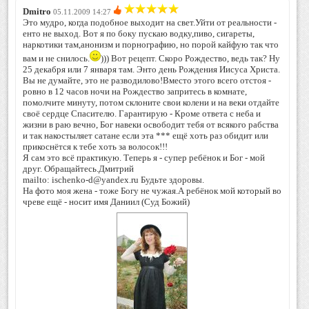
Dmitro
05.11.2009 14:27
Это мудро, когда подобное выходит на свет.Уйти от реальности -
енто не выход. Вот я по боку пускаю водку,пиво, сигареты,
наркотики там,анонизм и порнографию, но порой кайфую так что
вам и не снилось.
))) Вот рецепт. Скоро Рождество, ведь так? Ну
25 декабря или 7 января там. Энто день Рождения Иисуса Христа.
Вы не думайте, это не разводилово!Вместо этого всего отстоя -
ровно в 12 часов ночи на Рождество запритесь в комнате,
помолчите минуту, потом склоните свои колени и на веки отдайте
своё сердце Спасителю. Гарантирую - Кроме ответа с неба и
жизни в раю вечно, Бог навеки освободит тебя от всякого рабства
и так накостыляет сатане если эта *** ещё хоть раз обидит или
прикоснётся к тебе хоть за волосок!!!
Я сам это всё практикую. Теперь я - супер ребёнок и Бог - мой
друг. Обращайтесь.Дмитрий
mailto: ischenko-d@yandex.ru Будьте здоровы.
На фото моя жена - тоже Богу не чужая.А ребёнок мой который во
чреве ещё - носит имя Даниил (Суд Божий)